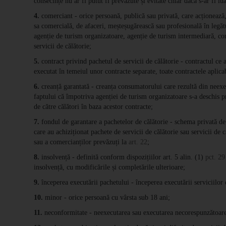
consecințe nu ar fi putut fi prevăzute și evitate chiar dacă s-ar fi lu
4.
comerciant - orice persoană, publică sau privată, care acționează, 
sa comercială, de afaceri, meșteșugărească sau profesională în legătu
agenție de turism organizatoare, agenție de turism intermediară, com
servicii de călătorie;
5.
contract privind pachetul de servicii de călătorie - contractul ce 
executat în temeiul unor contracte separate, toate contractele aplicab
6.
creanță garantată - creanța consumatorului care rezultă din neexe
faptului că împotriva agenției de turism organizatoare s-a deschis p
de către călători în baza acestor contracte;
7.
fondul de garantare a pachetelor de călătorie - schema privată de 
care au achiziționat pachete de servicii de călătorie sau servicii de 
sau a comercianților prevăzuți la
art. 22
;
8.
insolvență - definită conform dispozițiilor art. 5 alin. (1)
pct. 29
insolvență, cu modificările și completările ulterioare;
9.
începerea executării pachetului - începerea executării serviciilor 
10.
minor - orice persoană cu vârsta sub 18 ani;
11.
neconformitate - neexecutarea sau executarea necorespunzătoare a