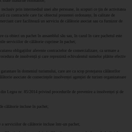
at toate măsurile rezonabile;
inclusiv prin intermediul unei alte persoane, în scopuri ce țin de activitatea
ră cu contractele care fac obiectul prezentei ordonanțe, în calitate de
erciant care facilitează un serviciu de călătorie asociat sau ca furnizor de
are ca obiect un pachet în ansamblul său sau, în cazul în care pachetul este
ile serviciilor de călătorie cuprinse în pachet;
cutarea obligațiilor aferente contractelor de comercializare, ca urmare a
rocedura de insolvență și care reprezintă echivalentul sumelor plătite efectiv
garantare în domeniul turismului, care are ca scop protejarea călătorilor
călătorie asociate de consecințele insolvenței agenției de turism organizatoare
din Legea nr. 85/2014 privind procedurile de prevenire a insolvenței și de
de călătorie incluse în pachet;
 serviciilor de călătorie incluse într-un pachet;