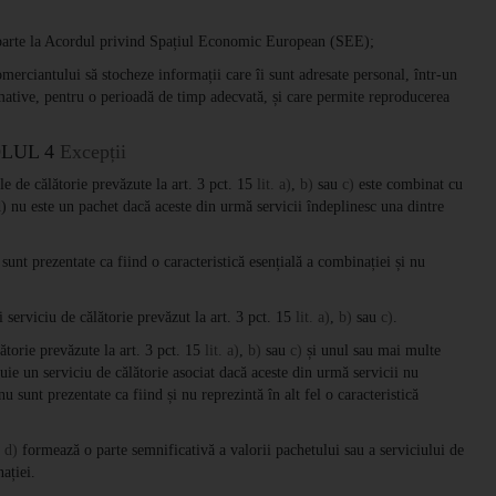
parte la Acordul privind Spațiul Economic European (SEE);
merciantului să stocheze informații care îi sunt adresate personal, într-un
rmative, pentru o perioadă de timp adecvată, și care permite reproducerea
LUL 4
Excepții
le de călătorie prevăzute la art. 3 pct. 15
lit. a)
,
b)
sau
c)
este combinat cu
 d) nu este un pachet dacă aceste din urmă servicii îndeplinesc una dintre
unt prezentate ca fiind o caracteristică esențială a combinației și nu
 serviciu de călătorie prevăzut la art. 3 pct. 15
lit. a)
,
b)
sau
c)
.
lătorie prevăzute la art. 3 pct. 15
lit. a)
,
b)
sau
c)
și unul sau mai multe
tuie un serviciu de călătorie asociat dacă aceste din urmă servicii nu
u sunt prezentate ca fiind și nu reprezintă în alt fel o caracteristică
. d)
formează o parte semnificativă a valorii pachetului sau a serviciului de
ației.