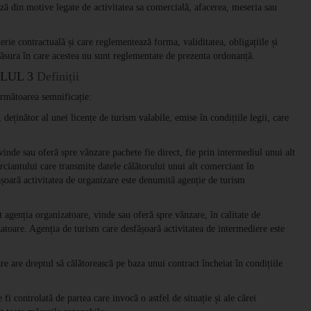
ază din motive legate de activitatea sa comercială, afacerea, meseria sau
ie contractuală și care reglementează forma, validitatea, obligațiile și
 măsura în care acestea nu sunt reglementate de prezenta ordonanță.
LUL 3
Definiții
următoarea semnificație:
deținător al unei licențe de turism valabile, emise în condițiile legii, care
vinde sau oferă spre vânzare pachete fie direct, fie prin intermediul unui alt
ciantului care transmite datele călătorului unui alt comerciant în
ășoară activitatea de organizare este denumită agenție de turism
ât agenția organizatoare, vinde sau oferă spre vânzare, în calitate de
atoare. Agenția de turism care desfășoară activitatea de intermediere este
re are dreptul să călătorească pe baza unui contract încheiat în condițiile
fi controlată de partea care invocă o astfel de situație și ale cărei