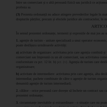
între un comerciant și o altă persoană fizică sau juridică ce acțione
profesia sa.
(3)
Prezenta ordonanță nu aduce atingere prevederilor legale în mater
drepturile părților, precum și efectele juridice ale contractelor, în
ARTICO
În sensul prezentei ordonanțe, termenii și expresiile de mai jos au 
1.
agenție de turism - unitate specializată a unui operator economic, 
poate desfășura următoarele activități:
a)
activitate de organizare: activitatea prin care agenția combină și 
comerciant sau împreună cu un alt comerciant, sau activitatea comer
conformitate cu pct. 12 lit. b)
pct. (v)
. Agenția de turism care desf
organizatoare;
b)
activitate de intermediere: activitatea prin care agenția, alta dec
intermediar, pachete combinate de către o agenție de turism organiz
denumită agenție de turism intermediară;
2.
călător - orice persoană care dorește să încheie un contract sau ca
prezentei ordonanțe;
3.
circumstanțe inevitabile și extraordinare - o situație care nu poate 