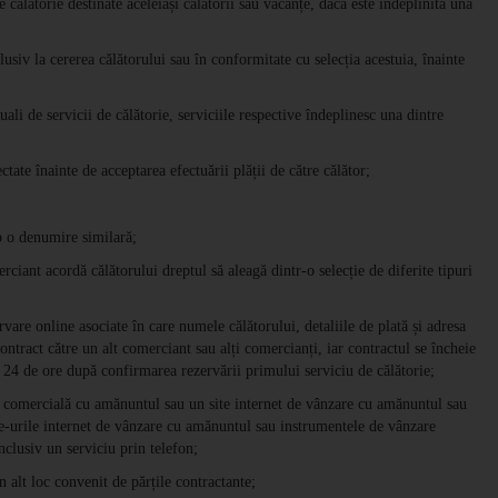
 călătorie destinate aceleiași călătorii sau vacanțe, dacă este îndeplinită una
siv la cererea călătorului sau în conformitate cu selecția acestuia, înainte
ali de servicii de călătorie, serviciile respective îndeplinesc una dintre
tate înainte de acceptarea efectuării plății de către călător;
 o denumire similară;
iant acordă călătorului dreptul să aleagă dintr-o selecție de diferite tipuri
rvare online asociate în care numele călătorului, detaliile de plată și adresa
ntract către un alt comerciant sau alți comercianți, iar contractul se încheie
 24 de ore după confirmarea rezervării primului serviciu de călătorie;
te comercială cu amănuntul sau un site internet de vânzare cu amănuntul sau
te-urile internet de vânzare cu amănuntul sau instrumentele de vânzare
nclusiv un serviciu prin telefon;
n alt loc convenit de părțile contractante;