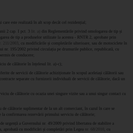
 care este realizată în alt scop decât cel rezidențial;
unii 2 cap. I pct. 3
lit. a)
din Reglementările privind omologarea de tip și
ogarea de tip a produselor utilizate la acestea - RNTR 2, aprobate prin
r. 211/2003
, cu modificările și completările ulterioare, sau de motociclete în
 nr. 195/2002 privind circulația pe drumurile publice, republicată, cu
 permis de conducere;
ciu de călătorie în înțelesul lit. a)-c);
ferite de servicii de călătorie achiziționate în scopul aceleiași călătorii sau
contracte separate cu furnizorii individuali de servicii de călătorie, dacă un
erviciu de călătorie cu ocazia unei singure vizite sau a unui singur contact cu
u de călătorie suplimentar de la un alt comerciant, în cazul în care se
e la confirmarea rezervării primului serviciu de călătorie;
e urgență a Guvernului nr. 49/2009 privind libertatea de stabilire a
nia, aprobată cu modificări și completări prin Legea
nr. 68/2010
, cu