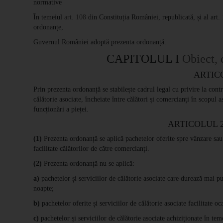
normative
În temeiul
art. 108
din Constituția României, republicată, și al art.
ordonanțe,
Guvernul României adoptă prezenta ordonanță.
CAPITOLUL I
Obiect, 
ARTIC
Prin prezenta ordonanță se stabilește cadrul legal cu privire la contra
călătorie asociate, încheiate între călători și comercianți în scopul 
funcționări a pieței.
ARTICOLUL 
(1)
Prezenta ordonanță se aplică pachetelor oferite spre vânzare sau v
facilitate călătorilor de către comercianți.
(2)
Prezenta ordonanță nu se aplică:
a)
pachetelor și serviciilor de călătorie asociate care durează mai pu
noapte;
b)
pachetelor oferite și serviciilor de călătorie asociate facilitate o
c)
pachetelor și serviciilor de călătorie asociate achiziționate în te