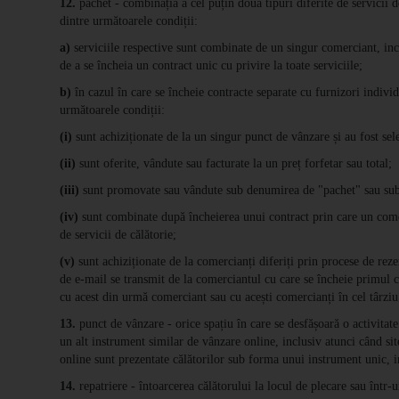
12.
pachet - combinația a cel puțin două tipuri diferite de servicii de
dintre următoarele condiții:
a)
serviciile respective sunt combinate de un singur comerciant, inclu
de a se încheia un contract unic cu privire la toate serviciile;
b)
în cazul în care se încheie contracte separate cu furnizori individu
următoarele condiții:
(i)
sunt achiziționate de la un singur punct de vânzare și au fost selec
(ii)
sunt oferite, vândute sau facturate la un preț forfetar sau total;
(iii)
sunt promovate sau vândute sub denumirea de "pachet" sau sub
(iv)
sunt combinate după încheierea unui contract prin care un comerc
de servicii de călătorie;
(v)
sunt achiziționate de la comercianți diferiți prin procese de reze
de e-mail se transmit de la comerciantul cu care se încheie primul co
cu acest din urmă comerciant sau cu acești comercianți în cel târziu
13.
punct de vânzare - orice spațiu în care se desfășoară o activita
un alt instrument similar de vânzare online, inclusiv atunci când si
online sunt prezentate călătorilor sub forma unui instrument unic, i
14.
repatriere - întoarcerea călătorului la locul de plecare sau într-u