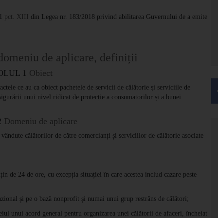
 1
pct. XIII
din Legea nr. 183/2018 privind abilitarea Guvernului de a emite
domeniu de aplicare, definiții
OLUL 1
Obiect
ctele ce au ca obiect pachetele de servicii de călătorie și serviciile de
asigurării unui nivel ridicat de protecție a consumatorilor și a bunei
2
Domeniu de aplicare
ândute călătorilor de către comercianți și serviciilor de călătorie asociate
țin de 24 de ore, cu excepția situației în care acestea includ cazare peste
cazional și pe o bază nonprofit și numai unui grup restrâns de călători;
meiul unui acord general pentru organizarea unei călătorii de afaceri, încheiat