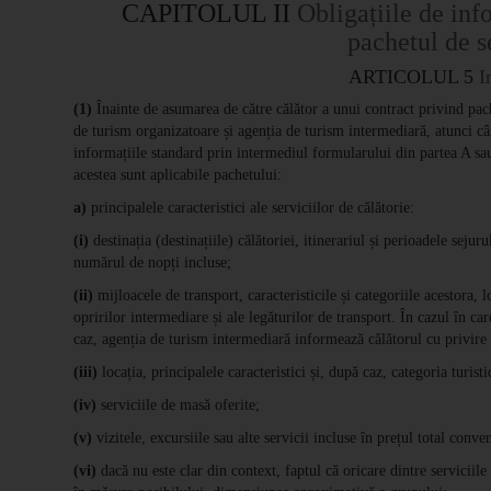
CAPITOLUL II
Obligațiile de inf
pachetul de s
ARTICOLUL 5
I
(1)
Înainte de asumarea de către călător a unui contract privind pach
de turism organizatoare și agenția de turism intermediară, atunci câ
informațiile standard prin intermediul formularului din partea A s
acestea sunt aplicabile pachetului:
a)
principalele caracteristici ale serviciilor de călătorie:
(i)
destinația (destinațiile) călătoriei, itinerariul și perioadele sejur
numărul de nopți incluse;
(ii)
mijloacele de transport, caracteristicile și categoriile acestora, l
opririlor intermediare și ale legăturilor de transport. În cazul în ca
caz, agenția de turism intermediară informează călătorul cu privire 
(iii)
locația, principalele caracteristici și, după caz, categoria turis
(iv)
serviciile de masă oferite;
(v)
vizitele, excursiile sau alte servicii incluse în prețul total conve
(vi)
dacă nu este clar din context, faptul că oricare dintre serviciile 