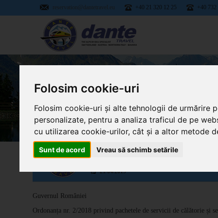
reservation@dantetravel.eu
+40 21 320 12 25
+40 732
Folosim cookie-uri
ORDONANȚA NR. 2/2
Folosim cookie-uri și alte tehnologii de urmărire 
personalizate, pentru a analiza traficul de pe webs
cu utilizarea cookie-urilor, cât și a altor metode d
Sunt de acord
Vreau să schimb setările
21/04/2019
Guvernul României
Ordonanța nr. 2/2018 privind pachetele de servicii de călătorie și s