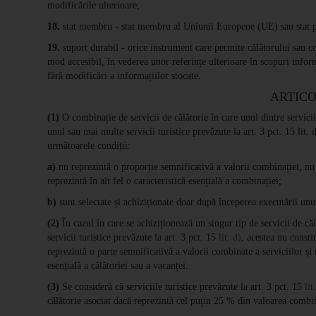
modificările ulterioare;
18.
stat membru - stat membru al Uniunii Europene (UE) sau stat 
19.
suport durabil - orice instrument care permite călătorului sau co
mod accesibil, în vederea unor referințe ulterioare în scopuri info
fără modificări a informațiilor stocate.
ARTICO
(1)
O combinație de servicii de călătorie în care unul dintre servicii
unul sau mai multe servicii turistice prevăzute la art. 3 pct. 15 lit.
următoarele condiții:
a)
nu reprezintă o proporție semnificativă a valorii combinației, nu s
reprezintă în alt fel o caracteristică esențială a combinației;
b)
sunt selectate și achiziționate doar după începerea executării unui
(2)
În cazul în care se achiziționează un singur tip de servicii de că
servicii turistice prevăzute la art. 3 pct. 15
lit. d)
, acestea nu consti
reprezintă o parte semnificativă a valorii combinate a serviciilor și n
esențială a călătoriei sau a vacanței.
(3)
Se consideră că serviciile turistice prevăzute la art. 3 pct. 15
lit
călătorie asociat dacă reprezintă cel puțin 25 % din valoarea combin