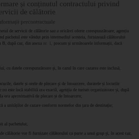
ormare și conținutul contractului privind
ervicii de călătorie
nformații precontractuale
etul de servicii de călătorie sau a oricărei oferte corespunzătoare, agenția
nd pachetul este vândut prin intermediul acesteia, furnizează călătorului
au B, după caz, din anexa
nr. 1
, precum și următoarele informații, dacă
ului, cu datele corespunzătoare și, în cazul în care cazarea este inclusă,
ocurile, datele și orele de plecare și de întoarcere, duratele și locurile
re nu este încă stabilită ora exactă, agenția de turism organizatoare și, după
la ora aproximativă de plecare și de întoarcere;
tică a unităților de cazare conform normelor din țara de destinație;
nit al pachetului;
de călătorie vor fi furnizate călătorului ca parte a unui grup și, în acest caz,