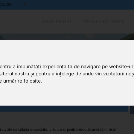
 302 380
DESTINATII
BILETE DE TREN
0
pentru a îmbunătăți experiența ta de navigare pe website-ul 
ite-ul nostru și pentru a înțelege de unde vin vizitatorii no
e urmărire folosite.
erviciile de călătorie asociate, precum și pentru modificarea unor acte