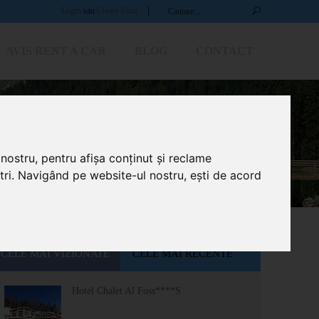
Login
sau
Creare Cont
AVIS RENT A CAR
BLOG
CONTACT
Home
Ordonanța nr. 2/20
nostru, pentru afișa conținut și reclame
ștri. Navigând pe website-ul nostru, ești de acord
CELE MAI VIZIONATE
CELE MAI RECENTE
Hotel Chalet Al Foss****S