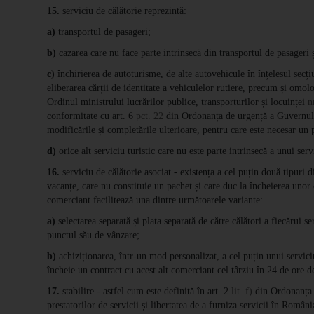
15.
serviciu de călătorie reprezintă:
a)
transportul de pasageri;
b)
cazarea care nu face parte intrinsecă din transportul de pasageri și
c)
închirierea de autoturisme, de alte autovehicule în înțelesul secți
eliberarea cărții de identitate a vehiculelor rutiere, precum și omol
Ordinul ministrului lucrărilor publice, transporturilor și locuinței
n
conformitate cu art. 6
pct. 22
din Ordonanța de urgență a Guvernului
modificările și completările ulterioare, pentru care este necesar un
d)
orice alt serviciu turistic care nu este parte intrinsecă a unui servi
16.
serviciu de călătorie asociat - existența a cel puțin două tipuri di
vacanțe, care nu constituie un pachet și care duc la încheierea unor 
comerciant facilitează una dintre următoarele variante:
a)
selectarea separată și plata separată de către călători a fiecărui s
punctul său de vânzare;
b)
achiziționarea, într-un mod personalizat, a cel puțin unui servici
încheie un contract cu acest alt comerciant cel târziu în 24 de ore d
17.
stabilire - astfel cum este definită în art. 2
lit. f)
din Ordonanța d
prestatorilor de servicii și libertatea de a furniza servicii în Româ