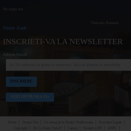
My happy text...
Timisoara, Romania
Nistor Zsolt
INSCRIETI-VA LA NEWSLETTER
Adresa Email
VEZI OPTIUNEA 15+
Home
Despre Noi
Un mesaj de la Teodor Moldoveanu
Prevederi Legale
Copyright
De Ce Dante Travel?
Cariere
Noutati si PR
ANPC