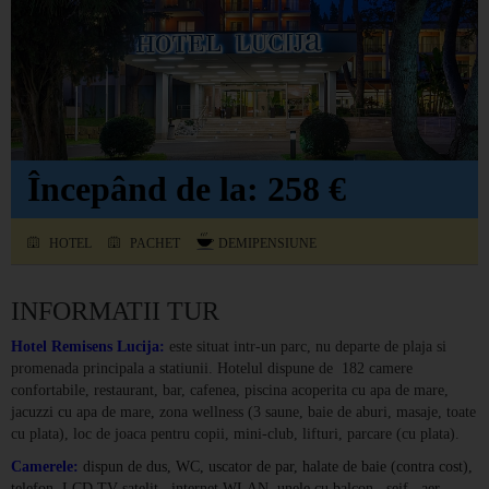
Începând de la: 258 €
HOTEL
PACHET
DEMIPENSIUNE
INFORMATII TUR
Hotel Remisens Lucija:
este situat intr-un parc, nu departe de plaja si
promenada principala a statiunii. Hotelul dispune de 182 camere
confortabile, restaurant, bar, cafenea, piscina acoperita cu apa de mare,
jacuzzi cu apa de mare, zona wellness (3 saune, baie de aburi, masaje, toate
cu plata), loc de joaca pentru copii, mini-club, lifturi, parcare (cu plata).
Camerele:
dispun de dus, WC, uscator de par, halate de baie (contra cost),
telefon, LCD TV-satelit, internet WLAN, unele cu balcon, seif, aer