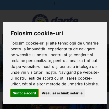
Folosim cookie-uri
MENIU
Folosim cookie-uri și alte tehnologii de urmărire
pentru a îmbunătăți experiența ta de navigare
REMISENS HOTEL LUCIJA***
pe website-ul nostru, pentru afișa conținut și
reclame personalizate, pentru a analiza traficul
SLOVENIA
de pe website-ul nostru și pentru a înțelege de
PORTOROŽ
unde vin vizitatorii noștri. Navigând pe website-
ul nostru, ești de acord cu utilizarea cookie-
Home
Plaje 2020
Remisens Hotel Lucija***
urilor, cât și a altor metode de urmărire folosite.
Sunt de acord
Vreau să schimb setările