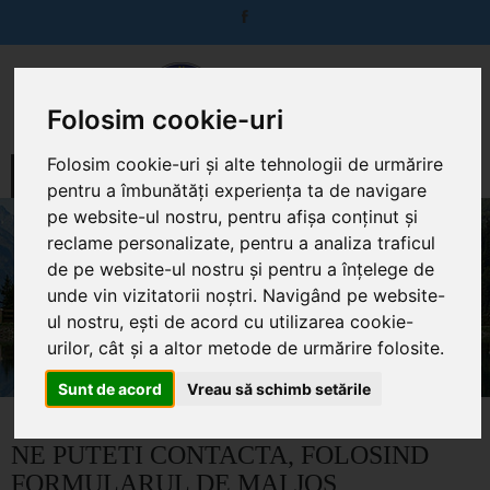
Folosim cookie-uri
MENIU
Folosim cookie-uri și alte tehnologii de urmărire
pentru a îmbunătăți experiența ta de navigare
pe website-ul nostru, pentru afișa conținut și
reclame personalizate, pentru a analiza traficul
de pe website-ul nostru și pentru a înțelege de
CONTACT
unde vin vizitatorii noștri. Navigând pe website-
Home
Contact
ul nostru, ești de acord cu utilizarea cookie-
urilor, cât și a altor metode de urmărire folosite.
Sunt de acord
Vreau să schimb setările
NE PUTETI CONTACTA, FOLOSIND
FORMULARUL DE MAI JOS