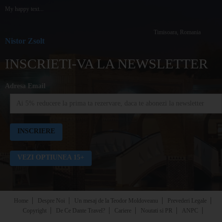
My happy text...
Timisoara, Romania
Nistor Zsolt
INSCRIETI-VA LA NEWSLETTER
Adresa Email
VEZI OPTIUNEA 15+
Home
Despre Noi
Un mesaj de la Teodor Moldoveanu
Prevederi Legale
Copyright
De Ce Dante Travel?
Cariere
Noutati si PR
ANPC