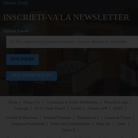
Nistor Zsolt
INSCRIETI-VA LA NEWSLETTER
Adresa Email
VEZI OPTIUNEA 15+
Home
Despre Noi
Un mesaj de la Teodor Moldoveanu
Prevederi Legale
Copyright
De Ce Dante Travel?
Cariere
Noutati si PR
ANPC
Conditii de Rezervare
Drepturi Principale
Ordonanta nr.2
Licenta de Turism
Asigurare Profesionala
Politica de Confidentialitate
Harta Site
Ajutor
Opinia Ta