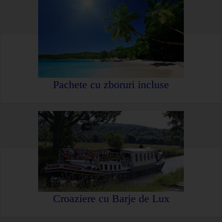
Pachete cu zboruri incluse
Croaziere cu Barje de Lux