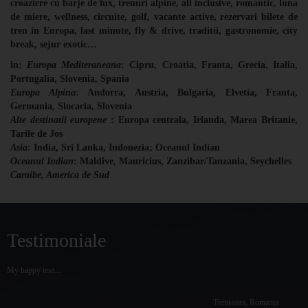
croaziere cu barje de lux, trenuri alpine, all inclusive, romantic, luna
de miere, wellness, circuite, golf, vacante active, rezervari bilete de
tren in Europa, last minute, fly & drive, traditii, gastronomie, city
break, sejur exotic…
in:
Europa Mediteraneana
: Cipru, Croatia, Franta, Grecia, Italia,
Portugalia, Slovenia, Spania
Europa Alpina
: Andorra, Austria, Bulgaria, Elvetia, Franta,
Germania, Slocacia, Slovenia
Alte destinatii europene
: Europa centrala, Irlanda, Marea Britanie,
Tarile de Jos
Asia
: India, Sri Lanka, Indonezia; Oceanul Indian
Oceanul Indian
: Maldive, Mauricius, Zanzibar/Tanzania, Seychelles
Caraibe, America de Sud
Testimoniale
My happy text...
Timisoara, Romania