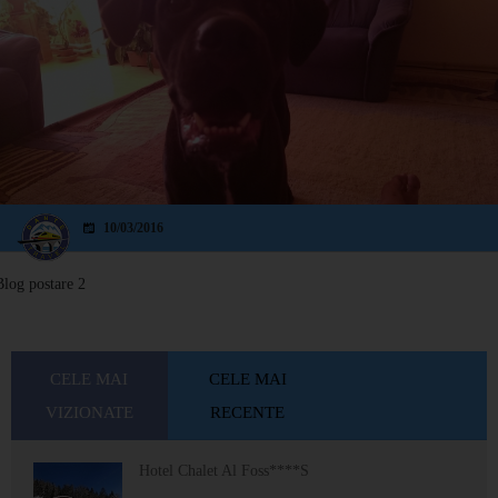
10/03/2016
Blog postare 2
CELE MAI
CELE MAI
VIZIONATE
RECENTE
Hotel Chalet Al Foss****S