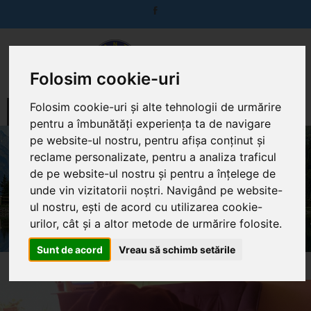
Folosim cookie-uri
MENIU
Folosim cookie-uri și alte tehnologii de urmărire
pentru a îmbunătăți experiența ta de navigare
pe website-ul nostru, pentru afișa conținut și
reclame personalizate, pentru a analiza traficul
de pe website-ul nostru și pentru a înțelege de
BLOG POSTARE 2
unde vin vizitatorii noștri. Navigând pe website-
Home
Blog
Blog postare 2
ul nostru, ești de acord cu utilizarea cookie-
urilor, cât și a altor metode de urmărire folosite.
Sunt de acord
Vreau să schimb setările